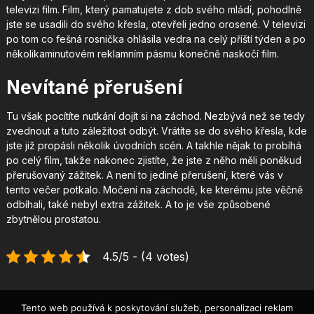
televizi film. Film, který pamatujete z dob svého mládí, pohodlně
jste se usadili do svého křesla, otevřeli jedno orosené. V televizi
po tom co fešná rosnička ohlásila vedra na celý příští týden a po
několikaminutovém reklamním pásmu konečně naskočí film.
Nevítané přerušení
Tu však pocítíte nutkání dojít si na záchod. Nezbývá než se tedy
zvednout a tuto záležitost odbýt. Vrátíte se do svého křesla, kde
jste již propásli několik úvodních scén. A takhle nějak to probíhá
po celý film, takže nakonec zjistíte, že jste z něho měli poněkud
přerušovaný zážitek. A není to jediné přerušení, které vás v
tento večer potkalo. Močení na záchodě, ke kterému jste věčně
odbíhali, také nebyl extra zážitek. A to je vše způsobené
zbytnělou
prostatou
.
4.5/5 - (4 votes)
Tento web používá k poskytování služeb, personalizaci reklam