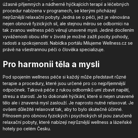
úžasně příjemných a nádherně hýčkajících terapií a léčebných
procedur nabízena v programech, se kterými přicházejí
nejrůznější relaxační pobyty. Jedná se o péči, jež je věnována
nejen obnově fyzických sil, ale stejnou měrou se odborníci na
tak zvanou wellness péči věnují unavené mysli. Jedině docílením
vyváženosti obou sfér v životě je možné zažít pocity pohody,
radosti a spokojenosti. Nabídka portálu Milujeme Wellness.cz se
právě na všestrannou péči o člověka specializuje.
Pro harmonii těla a mysli
Pod spojením wellness péče si každý může představit různé
terapie a procedury, které jsou určené pro co nejpříjemnější
odpočinek. Taková péče z rukou odborníků umí zbavit napětí,
stresu a starostí. Je to dokonalé hýčkání, které si nejen unavené
tělo ale i znavená mysl zaslouží. Je naprosto nutné relaxovat. Je
ovšem důležité relaxovat tak, aby to bylo skutečně účinné.
Přínosem pro obnovu fyzických i psychických sil jsou zaručeně
relaxační pobyty
, které nabízejí nejrůznější wellness a lázeňské
hotely po celém Česku.