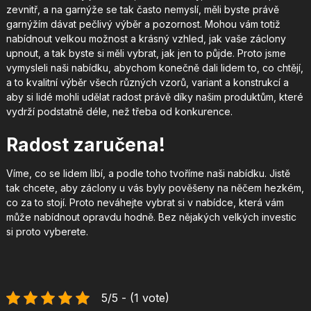
zevnitř, a na
garnýže
se tak často nemyslí, měli byste právě
garnýžím dávat pečlivý výběr a pozornost. Mohou vám totiž
nabídnout velkou možnost a krásný vzhled, jak vaše záclony
upnout, a tak byste si měli vybrat, jak jen to půjde. Proto jsme
vymysleli naši nabídku, abychom konečně dali lidem to, co chtějí,
a to kvalitní výběr všech různých vzorů, variant a konstrukcí a
aby si lidé mohli udělat radost právě díky našim produktům, které
vydrží podstatně déle, než třeba od konkurence.
Radost zaručena!
Víme, co se lidem líbí, a podle toho tvoříme naši nabídku. Jistě
tak chcete, aby záclony u vás byly pověšeny na něčem hezkém,
co za to stojí. Proto neváhejte vybrat si v nabídce, která vám
může nabídnout opravdu hodně. Bez nějakých velkých investic
si proto vyberete.
5/5 - (1 vote)