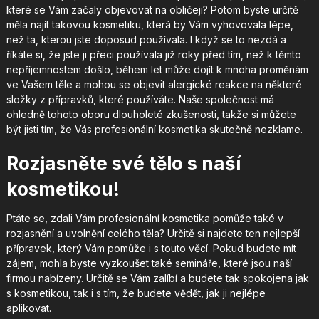
které se Vám začaly objevovat na obličeji? Potom byste určitě
měla najít takovou kosmetiku, která by Vám vyhovovala lépe,
než ta, kterou jste doposud používala. I když se to nezdá a
říkáte si, že jste ji přeci používala již roky před tím, než k těmto
nepříjemnostem došlo, během let může dojít k mnoha proměnám
ve Vašem těle a mohou se objevit alergické reakce na některé
složky z přípravků, které používáte. Naše společnost má
ohledně tohoto oboru dlouholeté zkušenosti, takže si můžete
být jisti tím, že Vás
profesionální kosmetika
skutečně nezklame.
Rozjasněte své tělo s naší
kosmetikou!
Ptáte se, zdali Vám profesionální kosmetika pomůže také v
rozjasnění a uvolnění celého těla? Určitě si najdete ten nejlepší
přípravek, který Vám pomůže i s touto věcí. Pokud budete mít
zájem, mohla byste vyzkoušet také semináře, které jsou naší
firmou nabízeny. Určitě se Vám zalíbí a budete tak spokojena jak
s kosmetikou, tak i s tím, že budete vědět, jak ji nejlépe
aplikovat.