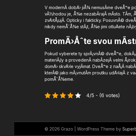
V modernÃ­ dobÄ› jiÅ¾ nemusÃ­me dveÅ™e po
vÃ½hodou je, Å¾e nezabÃ­rajÃ­ mÃ­sto. TÃ­m, Å
zvÄ›tÅ¡ujÃ­. Opticky i fakticky. PosuvnÃ© dv
nikdy nemÅ¯Å¾e stÃ¡t, Å¾e jimi otluÄete nÃ¡by
PromÄ›Åˆte svou mÃ­st
Pokud vyberete ty sprÃ¡vnÃ© dveÅ™e, dokÃ¡Å¾
materiÃ¡ly a provedenÃ­ nabÃ­zejÃ­ velmi Å¡
domÄ› skvÄ›le vyjÃ­mat. DveÅ™e z naÅ¡Ã­ nabÃ­
kterÃ© jako mÃ¡vnutÃ­m proutku udÄ›lajÃ­ z va
pomÅ¯Å¾eme.
4/5 - (6 votes)
© 2026 Grazo
| WordPress Theme by
Super