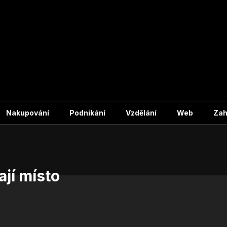
e
Nakupování
Podnikání
Vzdělání
Web
Zah
ají místo