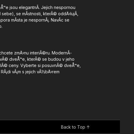
e jsou elegantnÃ­. Jejich nespornou
sebe), se mÃ­stnosti, kterÃ© oddÄ›lujÃ­,
pora mÃ­sta je nespornÃ¡. NavÃ­c se
o.
 chcete zmÄ›nu interiÃ©ru. ModernÃ­
kovÃ© dveÅ™e, kterÃ© se budou v jeho
›lÃ© ceny. Vyberte si
posuvnÃ© dveÅ™e
,
 RÃ¡di vÃ¡m s jejich vÃ½bÄ›rem
Back to Top ↑