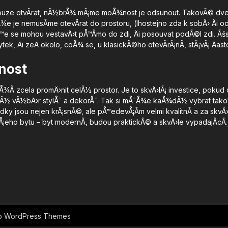
uze otvÃ­rat, nÃ½brÅ¾ mÃ¡me moÅ¾nost je odsunout. TakovÃ© dveÅ™
¾e je nemusÃ­me otevÃ­rat do prostoru, (lhostejno zda k sobÄ› Äi od 
eÅ™e se mohou vestavÄ›t pÅ™Ã­mo do zdi, Äi posouvat podÃ©l zdi. Ãšs
tek, Äi zeÄ okolo, coÅ¾ se, u klasickÃ©ho otevÃ­rÃ¡nÃ­, stÃ¡vÃ¡ Äast
nost
Ã­ zcela promÄ›nit celÃ½ prostor. Je to skvÄ›lÃ¡ investice, pokud
irokÃ½ vÃ½bÄ›r stylÅ¯ a dekorÅ¯. Tak si mÅ¯Å¾e kaÅ¾dÃ½ vybrat ta
dky jsou nejen krÃ¡snÃ©, ale pÅ™edevÅ¡Ã­m velmi kvalitnÃ­ a za skvÄ
Å¡eho bytu – byt modernÃ­, budou praktickÃ© a skvÄ›le vypadajÃ­cÃ­.
b WordPress Themes